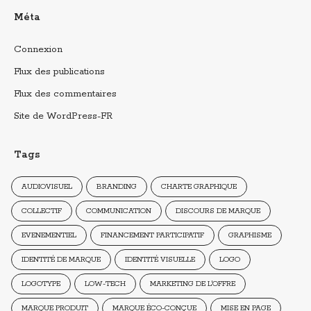
Méta
Connexion
Flux des publications
Flux des commentaires
Site de WordPress-FR
Tags
AUDIOVISUEL
BRANDING
CHARTE GRAPHIQUE
COLLECTIF
COMMUNICATION
DISCOURS DE MARQUE
EVENEMENTIEL
FINANCEMENT PARTICIPATIF
GRAPHISME
IDENTITÉ DE MARQUE
IDENTITÉ VISUELLE
LOGO
LOGOTYPE
LOW-TECH
MARKETING DE L'OFFRE
MARQUE PRODUIT
MARQUE ÉCO-CONÇUE
MISE EN PAGE