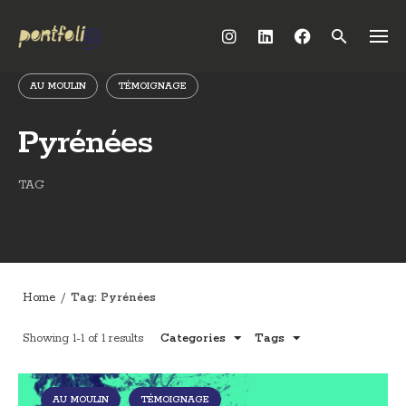
Skip
to
content
AU MOULIN
TÉMOIGNAGE
Pyrénées
TAG
Home
/
Tag: Pyrénées
Showing 1-1 of 1 results
Categories
Tags
AU MOULIN
TÉMOIGNAGE