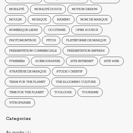
MOBILITÉ
MOBILITÉ DOUCE
MOTION DESIGN
MOULIN
MUSIQUE
NAMING
NOM DE MARQUE
NUMÉRIQUE LIBRE
OCCITANIE
OPEN SOURCE
PHOTOMONTAGE
PITCH
PLATEFORME DE MARQUE
PRÉSENTATION COMMERCIALE
PRÉSENTATION IMPRESS
PYRÉNÉES
SCÉNOGRAPHIE
SITE INTERNET
SITE WEB
STRATÉGIE DE MARQUE
STUDIO CRÉATIF
TEAM FOR THE PLANET
THE BLOOMING CULTURE
TIME FOR THE PLANET
TOULOUSE
TOURISME
VITROPHANIE
Categories
Au moulin
(4)