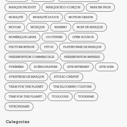
MARQUE PRODUIT
MARQUE ÉCO-CONÇUE
MISE EN PAGE
MOBILITÉ
MOBILITÉ DOUCE
MOTION DESIGN
MOULIN
MUSIQUE
NAMING
NOM DE MARQUE
NUMÉRIQUE LIBRE
OCCITANIE
OPEN SOURCE
PHOTOMONTAGE
PITCH
PLATEFORME DE MARQUE
PRÉSENTATION COMMERCIALE
PRÉSENTATION IMPRESS
PYRÉNÉES
SCÉNOGRAPHIE
SITE INTERNET
SITE WEB
STRATÉGIE DE MARQUE
STUDIO CRÉATIF
TEAM FOR THE PLANET
THE BLOOMING CULTURE
TIME FOR THE PLANET
TOULOUSE
TOURISME
VITROPHANIE
Categories