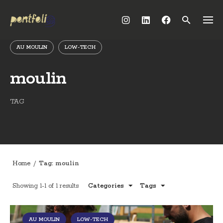
Skip
to
content
AU MOULIN
LOW-TECH
moulin
TAG
Home
/
Tag: moulin
Showing 1-1 of 1 results
Categories
Tags
AU MOULIN
LOW-TECH